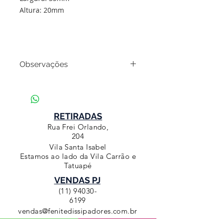
Altura: 20mm
Observações
Para compras acima de 50
unidades, favor consultar nossa
equipe de vendas.
RETIRADAS
Rua Frei Orlando,
204
Vila Santa Isabel
Estamos ao lado da Vila Carrão e
Tatuapé
VENDAS PJ
(11) 94030-
6199
vendas@fenitedissipadores.com.br