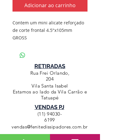
Adicionar ao carrinho
Contem um mini alicate reforçado
de corte frontal 4.5"x105mm
GROSS
RETIRADAS
Rua Frei Orlando,
204
Vila Santa Isabel
Estamos ao lado da Vila Carrão e
Tatuapé
VENDAS PJ
(11) 94030-
6199
vendas@fenitedissipadores.com.br
Prazo de envio de 1 a 5 dias úteis